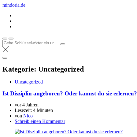
Zum
mindoria.de
Inhalt
springen
Suche
nach:
Kategorie:
Uncategorized
Uncategorized
Ist Disziplin angeboren? Oder kannst du sie erlernen?
vor 4 Jahren
Lesezeit:
4 Minuten
von
Nico
Schreib einen Kommentar