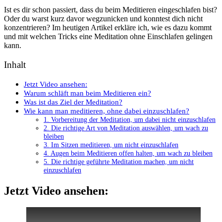
Ist es dir schon passiert, dass du beim Meditieren eingeschlafen bist?
Oder du warst kurz davor wegzunicken und konntest dich nicht
konzentrieren? Im heutigen Artikel erkläre ich, wie es dazu kommt
und mit welchen Tricks eine Meditation ohne Einschlafen gelingen
kann.
Inhalt
Jetzt Video ansehen:
Warum schläft man beim Meditieren ein?
Was ist das Ziel der Meditation?
Wie kann man meditieren, ohne dabei einzuschlafen?
1. Vorbereitung der Meditation, um dabei nicht einzuschlafen
2. Die richtige Art von Meditation auswählen, um wach zu
bleiben
3. Im Sitzen meditieren, um nicht einzuschlafen
4. Augen beim Meditieren offen halten, um wach zu bleiben
5. Die richtige geführte Meditation machen, um nicht
einzuschlafen
Jetzt Video ansehen: