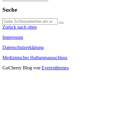
Suche
Suche
nach:
Zurück nach oben
Impressum
Datenschutzerklärung
Medizinischer Haftungsausschluss
GuCherry Blog von
Everestthemes
Close this module